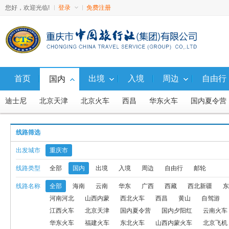
您好，欢迎光临!
登录
免费注册
首页
出境
入境
周边
自由行
国内
迪士尼
北京天津
北京火车
西昌
华东火车
国内夏令营
广西
西藏
西北新疆
东北
山东
福建
广东
湖南
线路筛选
西藏火车
避暑游
直通车
福建火车
东北火车
山西内蒙
出发城市
重庆市
西北火车、汽车
西北飞机
国内
东北飞机
东北火车、汽车
线路类型
全部
国内
出境
入境
周边
自由行
邮轮
线路名称
全部
海南
云南
华东
广西
西藏
西北新疆
东
九寨动车
国内10人内小包团
西沙
渝东北
广西-火车线
河南河北
山西内蒙
西北火车
西昌
黄山
自驾游
国内G5航线产品
北京内蒙联线飞机
北京内蒙联线火车
周边
江西火车
北京天津
国内夏令营
国内夕阳红
云南火车
华东火车
福建火车
东北火车
山西内蒙火车
北京飞机