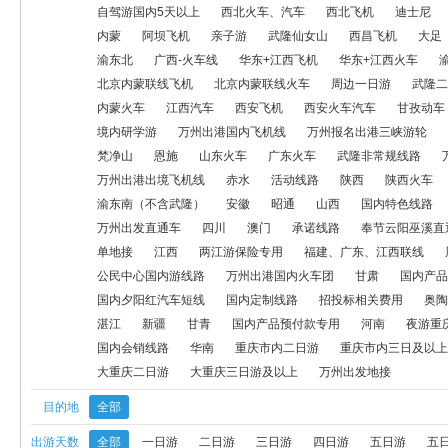
西安飞机
西安火车汽车
甘孜动车
甘南飞机
航空模拟产品
自驾游国内5天以上
西北火车、汽车
西北飞机
迪士尼
内蒙
阿坝飞机
亲子游
武隆仙女山
西昌飞机
大足
神龙架
万州出港国内火车线
康养线路
梵净山
恩施
山
渝东北
广西-火车线
华东+江西飞机
华东+江西火车
北京内蒙联线飞机
北京内蒙联线火车
周边一日游
武隆二
万州出港出境飞机线
赤水
活动线路
陕西
陕西火车
自
内蒙火车
江西汽车
西安飞机
西安火车汽车
甘孜动车
昭通
山西
国内特色线路
四川（除九寨沟汽车）
户外大巴
境内研学游
万州出港国内飞机线
万州报名出港三峡游轮
梵净山
恩施
山东火车
广东火车
武隆非常规线路
会务线路
户外
奥陶纪
单地接
江西
两江游保险专用
万州出港出境飞机线
赤水
活动线路
陕西
陕西火车
渝东南（不含武隆）
安徽
昭通
山西
国内特色线路
公民中心国内游线路
万州出港国内火车团
甘肃
国内产品定
万州出发直通车
四川
澳门
承诺线路
奉节云阳巫溪直
单地接
江西
两江游保险专用
福建、广东、江西联线
招投标相关费用
奥陶纪一日游
奥陶纪二日及以上游
海陵岛
公民中心国内游线路
万州出港国内火车团
甘肃
国内产品
大足一日游
周边康养
河北
西安
国内会销线路
华南
国内夕阳红汽车短线
国内定制线路
招投标相关费用
奥陶
湛江
新疆
甘青
国内产品预付款专用
河南
夜游重
大重庆二日游
大重庆三日游及以上
万州出发地接
国内会销线路
华南
重庆市内二日游
重庆市内三日及以上
大重庆二日游
大重庆三日游及以上
万州出发地接
目的地
全部
出游天数
全部
一日游
二日游
三日游
四日游
五日游
五