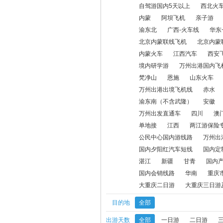
西安飞机
西安火车汽车
甘孜动车
自驾游国内5天以上
西北火
内蒙
阿坝飞机
亲子游
神龙架
万州出港国内火车线
康养
渝东北
广西-火车线
华东
北京内蒙联线飞机
北京内蒙
万州出港出境飞机线
赤水
活动线
内蒙火车
江西汽车
西安
昭通
山西
国内特色线路
四川
境内研学游
万州出港国内飞
梵净山
恩施
山东火车
会务线路
户外
奥陶纪
单地接
万州出港出境飞机线
赤水
渝东南（不含武隆）
安徽
公民中心国内游线路
万州出港国内火
万州出发直通车
四川
澳
单地接
江西
两江游保险
招投标相关费用
奥陶纪一日游
奥
公民中心国内游线路
万州出
大足一日游
周边康养
河北
西
国内夕阳红汽车短线
国内定
湛江
新疆
甘青
国内
大
国内会销线路
华南
重庆
大重庆二日游
大重庆三日游
目的地
全部
出游天数
全部
一日游
二日游