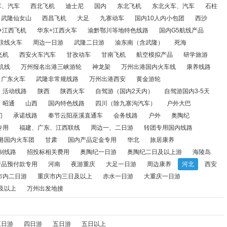
甘南飞机
航空模拟产品
研学旅游
境内研学游
万州出港
车、汽车
西北飞机
迪士尼
国内
东北飞机
东北火车、汽车
石柱
武隆仙女山
西昌飞机
大足
九寨动车
国内10人内小包团
西沙
线路
梵净山
恩施
山东火车
广东火车
武隆非常规线路
+江西飞机
华东+江西火车
渝黔鄂川等地特色线路
国内G5航线产品
联线火车
周边一日游
武隆二日游
渝东南（含武隆）
死海
路
陕西
陕西火车
自驾游（国内2天内）
自驾游国内3-5天
飞机
西安火车汽车
甘孜动车
甘南飞机
航空模拟产品
研学旅游
（除九寨沟汽车）
户外大巴
万州出发直通车
四川
澳门
承
机线
万州报名出港三峡游轮
神龙架
万州出港国内火车线
康养线路
广东火车
武隆非常规线路
万州出港西安
黄金游轮
江西
两江游保险专用
福建、广东、江西联线
周边一、二日
活动线路
陕西
陕西火车
自驾游（国内2天内）
自驾游国内3-5天
昭通
山西
国内特色线路
四川（除九寨沟汽车）
户外大巴
车团
甘肃
国内产品定金专用
华北
旅居康养
国内夕阳红
门
承诺线路
奉节云阳巫溪直通车
会务线路
户外
奥陶纪
专用
福建、广东、江西联线
周边一、二日游
转团专用国内线路
陶纪二日及以上游
海陵岛
湛江
新疆
甘青
国内产品预付
港国内火车团
甘肃
国内产品定金专用
华北
旅居康养
安
国内会销线路
华南
重庆市内二日游
重庆市内三日及以上
制线路
招投标相关费用
奥陶纪一日游
奥陶纪二日及以上游
海陵岛
产品预付款专用
河南
夜游重庆
大足一日游
周边康养
河北
西安
重庆二日游
大重庆三日游及以上
万州出发地接
市内二日游
重庆市内三日及以上
赤水一日游
大重庆一日游
及以上
万州出发地接
三日游
四日游
五日游
五日以上