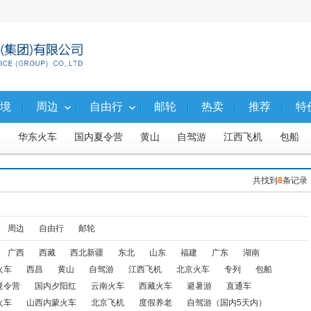
境
周边
自由行
邮轮
热卖
推荐
特
昌
华东火车
国内夏令营
黄山
自驾游
江西飞机
包船
东
福建
广东
湖南
河南河北
山西内蒙
西北火车
共找到
8
条记录
火车
东北火车
山西内蒙火车
北京飞机
度假养老
自驾游（
东北飞机
东北火车、汽车
石柱
内蒙
阿坝飞机
亲子游
周边
自由行
邮轮
广西
西藏
西北新疆
东北
山东
福建
广东
湖南
渝东北
广西-火车线
华东+江西飞机
华东+江西火车
渝黔
火车
西昌
黄山
自驾游
江西飞机
北京火车
专列
包船
北京内蒙联线火车
周边一日游
武隆二日游
渝东南（含武隆）
夏令营
国内夕阳红
云南火车
西藏火车
避暑游
直通车
火车
山西内蒙火车
北京飞机
度假养老
自驾游（国内5天内）