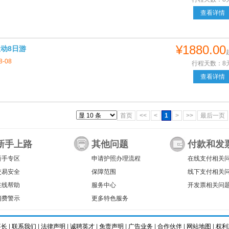
查看详情
¥1880.00
双动8日游
8-08
行程天数：8
查看详情
首页
<<
<
1
>
>>
最后一页
新手上路
其他问题
付款和发
新手专区
申请护照办理流程
在线支付相关
交易安全
保障范围
线下支付相关
在线帮助
服务中心
开发票相关问
消费警示
更多特色服务
事长
|
联系我们
|
法律声明
|
诚聘英才
|
免责声明
|
广告业务
|
合作伙伴
|
网站地图
|
权利