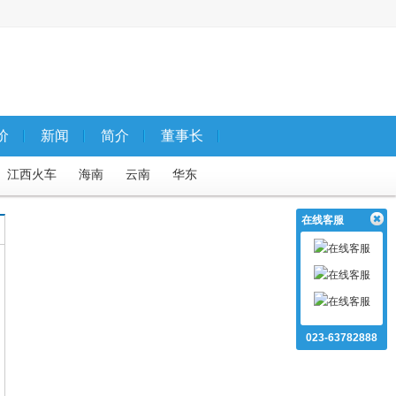
价
新闻
简介
董事长
江西火车
海南
云南
华东
专列
国内夕阳红
云南火车
在线客服
国内5天内）
自驾游国内5天以上
武隆仙女山
西昌飞机
大足
鄂川等地特色线路
023-63782888
死海
内蒙火车
江西汽车