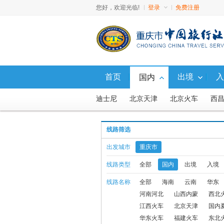
您好，欢迎光临!
登录
免费注册
首页
出境
入
国内
迪士尼
北京天津
北京火车
西
广西
西藏
西北新疆
东北
山
线路筛选
西藏火车
避暑游
直通车
福建
出发城市
重庆市
西北火车、汽车
西北飞机
国内
线路类型
全部
国内
出境
入境
线路名称
全部
海南
云南
华东
九寨动车
国内10人内小包团
西沙
河南河北
山西内蒙
西北
国内G5航线产品
北京内蒙联线飞机
江西火车
北京天津
国内
华东火车
福建火车
东北