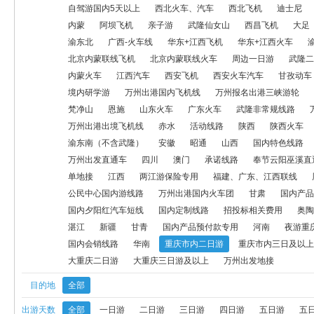
西安飞机
西安火车汽车
甘孜动车
甘南飞机
航空模拟产品
自驾游国内5天以上
西北火车、汽车
西北飞机
迪士尼
内蒙
阿坝飞机
亲子游
武隆仙女山
西昌飞机
大足
神龙架
万州出港国内火车线
康养线路
梵净山
恩施
山
渝东北
广西-火车线
华东+江西飞机
华东+江西火车
北京内蒙联线飞机
北京内蒙联线火车
周边一日游
武隆二
万州出港出境飞机线
赤水
活动线路
陕西
陕西火车
自
内蒙火车
江西汽车
西安飞机
西安火车汽车
甘孜动车
昭通
山西
国内特色线路
四川（除九寨沟汽车）
户外大巴
境内研学游
万州出港国内飞机线
万州报名出港三峡游轮
梵净山
恩施
山东火车
广东火车
武隆非常规线路
会务线路
户外
奥陶纪
单地接
江西
两江游保险专用
万州出港出境飞机线
赤水
活动线路
陕西
陕西火车
渝东南（不含武隆）
安徽
昭通
山西
国内特色线路
公民中心国内游线路
万州出港国内火车团
甘肃
国内产品定
万州出发直通车
四川
澳门
承诺线路
奉节云阳巫溪直
单地接
江西
两江游保险专用
福建、广东、江西联线
招投标相关费用
奥陶纪一日游
奥陶纪二日及以上游
海陵岛
公民中心国内游线路
万州出港国内火车团
甘肃
国内产品
大足一日游
周边康养
河北
西安
国内会销线路
华南
国内夕阳红汽车短线
国内定制线路
招投标相关费用
奥陶
湛江
新疆
甘青
国内产品预付款专用
河南
夜游重
国内会销线路
华南
重庆市内二日游
重庆市内三日及以上
大重庆二日游
大重庆三日游及以上
万州出发地接
目的地
全部
出游天数
全部
一日游
二日游
三日游
四日游
五日游
五