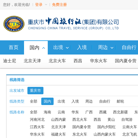
您好，欢迎光临!
登录
免费注册
首页
出境
入境
周边
自由行
国内
迪士尼
北京天津
北京火车
西昌
华东火车
国内夏令营
广西
西藏
西北新疆
东北
山东
福建
广东
湖南
线路筛选
西藏火车
避暑游
直通车
福建火车
东北火车
山西内蒙
出发城市
重庆市
西北火车、汽车
西北飞机
国内
东北飞机
东北火车、汽车
线路类型
全部
国内
出境
入境
周边
自由行
邮轮
线路名称
全部
海南
云南
华东
广西
西藏
西北新疆
东
九寨动车
国内10人内小包团
西沙
渝东北
广西-火车线
河南河北
山西内蒙
西北火车
西昌
黄山
自驾游
国内G5航线产品
北京内蒙联线飞机
北京内蒙联线火车
周边
江西火车
北京天津
国内夏令营
国内夕阳红
云南火车
华东火车
福建火车
东北火车
山西内蒙火车
北京飞机