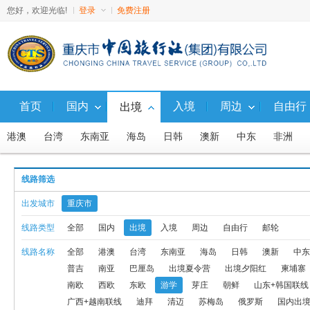
您好，欢迎光临!
登录
免费注册
首页
国内
入境
周边
自由行
出境
港澳
台湾
东南亚
海岛
日韩
澳新
中东
非洲
出境夕阳红
柬埔寨
出境自由行
日本
韩国
北欧
南
线路筛选
出发城市
重庆市
广西+越南联线
迪拜
清迈
苏梅岛
俄罗斯
国内出境飞
线路类型
全部
国内
出境
入境
周边
自由行
邮轮
线路名称
全部
港澳
台湾
东南亚
海岛
日韩
澳新
中东
天宁塞班
老挝
出境
东南亚海岛自由行
云南+周边接壤国
普吉
南亚
巴厘岛
出境夏令营
出境夕阳红
柬埔寨
贝加尔湖及联线产品
新疆+俄罗斯联线
岘港
颐路欢歌专列游
南欧
西欧
东欧
游学
芽庄
朝鲜
山东+韩国联线
广西+越南联线
迪拜
清迈
苏梅岛
俄罗斯
国内出