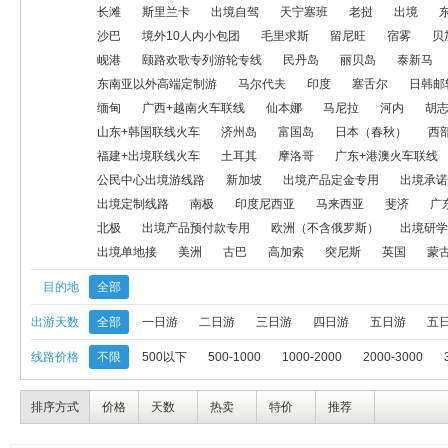
东南亚以外高端定制游
马尔代夫
印度
塞舌尔
日韩邮轮
长滩
斯里兰卡
出境自驾
天宁塞班
老挝
出境
沙巴
境外10人内小包团
毛里求斯
留尼旺
宿雾
贝
仙本娜
马尼拉
河内
胡志明
海岛（异地出发）
新马
岘港
颐路欢歌专列游轮专线
民丹岛
丽贝岛
泰新马
东南亚以外高端定制游
马尔代夫
印度
塞舌尔
日韩邮
菲律宾
福建+出境联线飞机
福建+出境联线火车
土耳其
摩
缅甸
广西+越南火车联线
仙本娜
马尼拉
河内
胡
公民中心出境游线路
新加坡
出境产品定金专用
出境承诺线
山东+韩国联线火车
济州岛
富国岛
日本（春秋）
西
福建+出境联线火车
土耳其
摩洛哥
广东+港澳火车联线
马来西亚
斐济
广东+港澳连线
泰国、日本定制游
中南美
公民中心出境游线路
新加坡
出境产品定金专用
出境承诺
出境定制线路
南极
印度尼西亚
马来西亚
斐济
广
中美洲
版纳+老挝连线
塞班
出境单地接
美洲
古巴
北极
出境产品预付款专用
欧洲（不含俄罗斯）
出境研学
出境单地接
美洲
古巴
高加索
突尼斯
英国
蒙
目的地
全部
出游天数
全部
一日游
二日游
三日游
四日游
五日游
五
线路价格
不限
500以下
500-1000
1000-2000
2000-3000
排序方式
价格
天数
热卖
特价
推荐