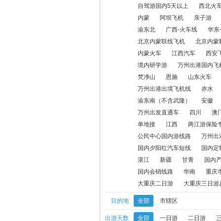
西安飞机
西安火车汽车
甘孜动车
自驾游国内5天以上
西北火
内蒙
阿坝飞机
亲子游
神龙架
万州出港国内火车线
康养
渝东北
广西-火车线
华东
北京内蒙联线飞机
北京内蒙
万州出港出境飞机线
赤水
活动线
内蒙火车
江西汽车
西安
昭通
山西
国内特色线路
四川
境内研学游
万州出港国内飞
梵净山
恩施
山东火车
会务线路
户外
奥陶纪
单地接
万州出港出境飞机线
赤水
渝东南（不含武隆）
安徽
公民中心国内游线路
万州出港国内火
万州出发直通车
四川
澳
单地接
江西
两江游保险
公民中心国内游线路
万州出
湛江
新疆
甘青
国内产品预付
国内夕阳红汽车短线
国内定
湛江
新疆
甘青
国内
重庆市内二日游
重庆市内三日及以上
国内会销线路
华南
重庆
大重庆二日游
大重庆三日游
目的地
全部
市辖区
出游天数
全部
一日游
二日游