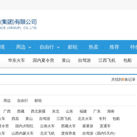
境
周边
自由行
邮轮
热卖
推荐
特
昌
华东火车
国内夏令营
黄山
自驾游
江西飞机
包船
东
福建
广东
湖南
河南河北
山西内蒙
西北火车
共找到
0
条记录
火车
东北火车
山西内蒙火车
北京飞机
度假养老
自驾游（
东北飞机
东北火车、汽车
石柱
内蒙
阿坝飞机
亲子游
周边
自由行
邮轮
广西
西藏
西北新疆
东北
山东
福建
广东
湖南
渝东北
广西-火车线
华东+江西飞机
华东+江西火车
渝黔
火车
西昌
黄山
自驾游
江西飞机
北京火车
专列
包船
北京内蒙联线火车
周边一日游
武隆二日游
渝东南（含武隆）
夏令营
国内夕阳红
云南火车
西藏火车
避暑游
直通车
火车
山西内蒙火车
北京飞机
度假养老
自驾游（国内5天内）