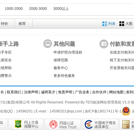
1000-2000
2000-3000
3000以上
特价
推荐
列表
大图
新手上路
其他问题
付款和发
新手专区
申请护照办理流程
在线支付相关
交易安全
保障范围
线下支付相关
在线帮助
服务中心
开发票相关问
消费警示
更多特色服务
事长
|
联系我们
|
法律声明
|
诚聘英才
|
免责声明
|
广告业务
|
合作伙伴
|
网站地图
|
权利
社(集团)有限公司 All Rights Reserved. Powered By
TDS旅游网站管理系统 V1.0
地
在线QQ：14596201 | E-mail：14596201@qq.com |
渝ICP备18017411号-1