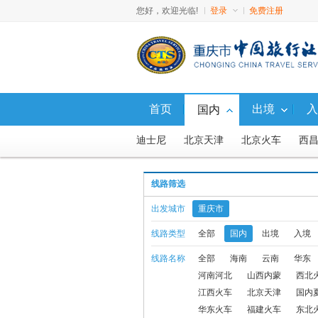
您好，欢迎光临!
登录
免费注册
首页
出境
入
国内
迪士尼
北京天津
北京火车
西
广西
西藏
西北新疆
东北
山
线路筛选
西藏火车
避暑游
直通车
福建
出发城市
重庆市
西北火车、汽车
西北飞机
国内
线路类型
全部
国内
出境
入境
线路名称
全部
海南
云南
华东
九寨动车
国内10人内小包团
西沙
河南河北
山西内蒙
西北
国内G5航线产品
北京内蒙联线飞机
江西火车
北京天津
国内
华东火车
福建火车
东北