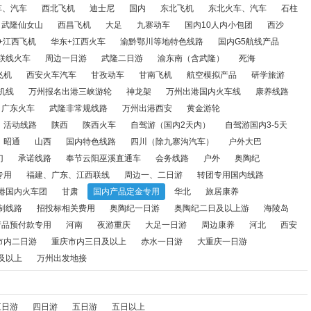
甘南飞机
航空模拟产品
研学旅游
境内研学游
万州出港
车、汽车
西北飞机
迪士尼
国内
东北飞机
东北火车、汽车
石柱
武隆仙女山
西昌飞机
大足
九寨动车
国内10人内小包团
西沙
线路
梵净山
恩施
山东火车
广东火车
武隆非常规线路
+江西飞机
华东+江西火车
渝黔鄂川等地特色线路
国内G5航线产品
联线火车
周边一日游
武隆二日游
渝东南（含武隆）
死海
路
陕西
陕西火车
自驾游（国内2天内）
自驾游国内3-5天
飞机
西安火车汽车
甘孜动车
甘南飞机
航空模拟产品
研学旅游
（除九寨沟汽车）
户外大巴
万州出发直通车
四川
澳门
承
机线
万州报名出港三峡游轮
神龙架
万州出港国内火车线
康养线路
广东火车
武隆非常规线路
万州出港西安
黄金游轮
江西
两江游保险专用
福建、广东、江西联线
周边一、二日
活动线路
陕西
陕西火车
自驾游（国内2天内）
自驾游国内3-5天
昭通
山西
国内特色线路
四川（除九寨沟汽车）
户外大巴
车团
甘肃
国内产品定金专用
华北
旅居康养
国内夕阳红
门
承诺线路
奉节云阳巫溪直通车
会务线路
户外
奥陶纪
专用
福建、广东、江西联线
周边一、二日游
转团专用国内线路
招投标相关费用
奥陶纪一日游
港国内火车团
甘肃
国内产品定金专用
华北
旅居康养
款专用
河南
夜游重庆
大足一日游
周边康养
河北
西安
制线路
招投标相关费用
奥陶纪一日游
奥陶纪二日及以上游
海陵岛
产品预付款专用
河南
夜游重庆
大足一日游
周边康养
河北
西安
赤水一日游
大重庆一日游
大重庆二日游
大重庆三日游及以
市内二日游
重庆市内三日及以上
赤水一日游
大重庆一日游
及以上
万州出发地接
三日游
四日游
五日游
五日以上