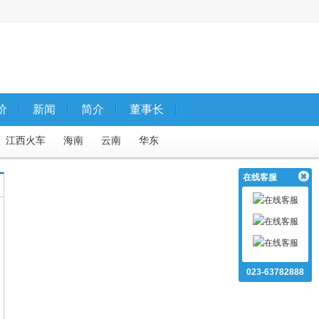
价
新闻
简介
董事长
江西火车
海南
云南
华东
专列
国内夕阳红
云南火车
在线客服
国内5天内）
自驾游国内5天以上
武隆仙女山
西昌飞机
大足
鄂川等地特色线路
023-63782888
死海
内蒙火车
江西汽车