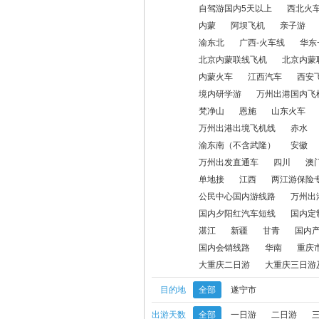
自驾游国内5天以上
西北火
内蒙
阿坝飞机
亲子游
西安火车汽车
甘孜动车
甘南飞机
渝东北
广西-火车线
华东
北京内蒙联线飞机
北京内蒙
万州出港国内火车线
康养线路
梵
内蒙火车
江西汽车
西安
万州出港出境飞机线
赤水
活动线
境内研学游
万州出港国内飞
梵净山
恩施
山东火车
昭通
山西
国内特色线路
四川
万州出港出境飞机线
赤水
渝东南（不含武隆）
安徽
会务线路
户外
奥陶纪
单地接
万州出发直通车
四川
澳
单地接
江西
两江游保险
公民中心国内游线路
万州出港国内火
公民中心国内游线路
万州出
招投标相关费用
奥陶纪一日游
奥
国内夕阳红汽车短线
国内定
湛江
新疆
甘青
国内
大足一日游
周边康养
河北
西
国内会销线路
华南
重庆
大重庆二日游
大重庆三日游
大重庆二日游
大重庆三日游及以上
目的地
全部
遂宁市
出游天数
全部
一日游
二日游