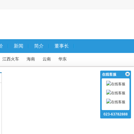
价
新闻
简介
董事长
江西火车
海南
云南
华东
专列
国内夕阳红
云南火车
在线客服
国内5天内）
自驾游国内5天以上
武隆仙女山
西昌飞机
大足
鄂川等地特色线路
023-63782888
死海
内蒙火车
江西汽车