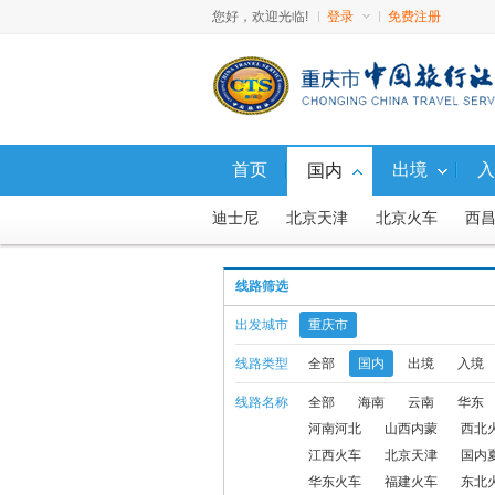
您好，欢迎光临!
登录
免费注册
首页
出境
入
国内
迪士尼
北京天津
北京火车
西
广西
西藏
西北新疆
东北
山
线路筛选
西藏火车
避暑游
直通车
福建
出发城市
重庆市
西北火车、汽车
西北飞机
国内
线路类型
全部
国内
出境
入境
线路名称
全部
海南
云南
华东
九寨动车
国内10人内小包团
西沙
河南河北
山西内蒙
西北
国内G5航线产品
北京内蒙联线飞机
江西火车
北京天津
国内
华东火车
福建火车
东北