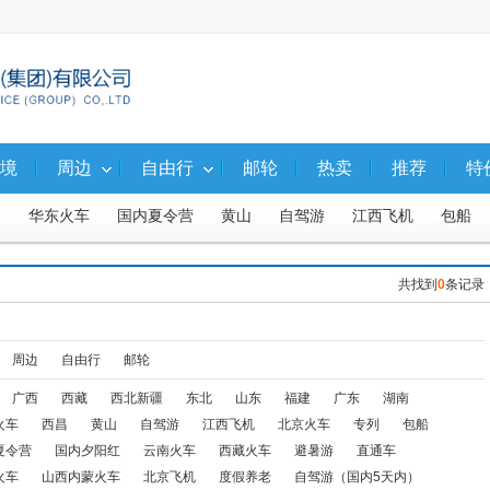
境
周边
自由行
邮轮
热卖
推荐
特
昌
华东火车
国内夏令营
黄山
自驾游
江西飞机
包船
东
福建
广东
湖南
河南河北
山西内蒙
西北火车
共找到
0
条记录
火车
东北火车
山西内蒙火车
北京飞机
度假养老
自驾游（
东北飞机
东北火车、汽车
石柱
内蒙
阿坝飞机
亲子游
周边
自由行
邮轮
广西
西藏
西北新疆
东北
山东
福建
广东
湖南
渝东北
广西-火车线
华东+江西飞机
华东+江西火车
渝黔
火车
西昌
黄山
自驾游
江西飞机
北京火车
专列
包船
北京内蒙联线火车
周边一日游
武隆二日游
渝东南（含武隆）
夏令营
国内夕阳红
云南火车
西藏火车
避暑游
直通车
火车
山西内蒙火车
北京飞机
度假养老
自驾游（国内5天内）