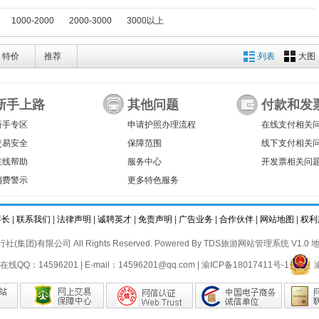
1000-2000
2000-3000
3000以上
特价
推荐
列表
大图
新手上路
其他问题
付款和发
新手专区
申请护照办理流程
在线支付相关
交易安全
保障范围
线下支付相关
在线帮助
服务中心
开发票相关问
消费警示
更多特色服务
事长
|
联系我们
|
法律声明
|
诚聘英才
|
免责声明
|
广告业务
|
合作伙伴
|
网站地图
|
权利
社(集团)有限公司 All Rights Reserved. Powered By
TDS旅游网站管理系统 V1.0
地
在线QQ：14596201 | E-mail：14596201@qq.com |
渝ICP备18017411号-1