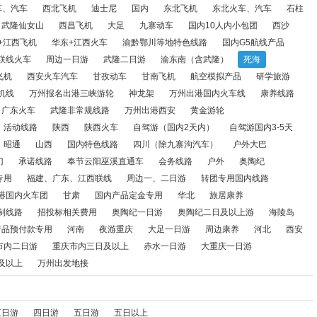
车、汽车
西北飞机
迪士尼
国内
东北飞机
东北火车、汽车
石柱
武隆仙女山
西昌飞机
大足
九寨动车
国内10人内小包团
西沙
航空模拟产品
研学旅游
境内研学游
万州出港国内飞机线
+江西飞机
华东+江西火车
渝黔鄂川等地特色线路
国内G5航线产品
联线火车
周边一日游
武隆二日游
渝东南（含武隆）
死海
净山
恩施
山东火车
广东火车
武隆非常规线路
万州出港
飞机
西安火车汽车
甘孜动车
甘南飞机
航空模拟产品
研学旅游
路
陕西
陕西火车
自驾游（国内2天内）
自驾游国内3-5天
机线
万州报名出港三峡游轮
神龙架
万州出港国内火车线
康养线路
广东火车
武隆非常规线路
万州出港西安
黄金游轮
（除九寨沟汽车）
户外大巴
万州出发直通车
四川
澳门
承
活动线路
陕西
陕西火车
自驾游（国内2天内）
自驾游国内3-5天
昭通
山西
国内特色线路
四川（除九寨沟汽车）
户外大巴
江西
两江游保险专用
福建、广东、江西联线
周边一、二日
门
承诺线路
奉节云阳巫溪直通车
会务线路
户外
奥陶纪
专用
福建、广东、江西联线
周边一、二日游
转团专用国内线路
车团
甘肃
国内产品定金专用
华北
旅居康养
国内夕阳红
港国内火车团
甘肃
国内产品定金专用
华北
旅居康养
陶纪二日及以上游
海陵岛
湛江
新疆
甘青
国内产品预付
制线路
招投标相关费用
奥陶纪一日游
奥陶纪二日及以上游
海陵岛
产品预付款专用
河南
夜游重庆
大足一日游
周边康养
河北
西安
安
国内会销线路
华南
重庆市内二日游
重庆市内三日及以上
市内二日游
重庆市内三日及以上
赤水一日游
大重庆一日游
及以上
万州出发地接
万州出发地接
三日游
四日游
五日游
五日以上