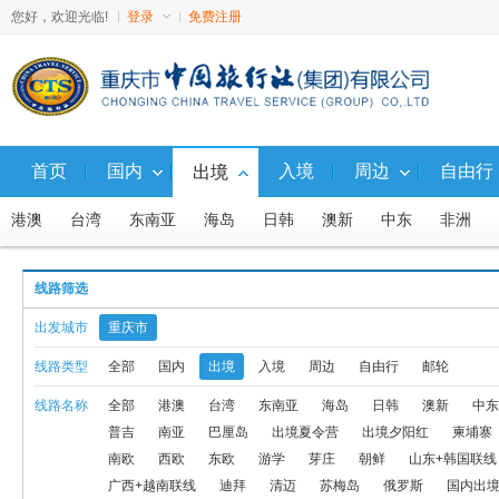
您好，欢迎光临!
登录
免费注册
首页
国内
入境
周边
自由行
出境
港澳
台湾
东南亚
海岛
日韩
澳新
中东
非洲
出境夕阳红
柬埔寨
出境自由行
日本
韩国
北欧
南
线路筛选
东北+俄罗斯联线
东北+朝鲜联线
广西+越南联线
迪拜
清
出发城市
重庆市
长滩
斯里兰卡
出境自驾
天宁塞班
老挝
出境
东南
线路类型
全部
国内
出境
入境
周边
自由行
邮轮
线路名称
全部
港澳
台湾
东南亚
海岛
日韩
澳新
中东
留尼旺
宿雾
贝加尔湖及联线产品
新疆+俄罗斯联线
岘港
普吉
南亚
巴厘岛
出境夏令营
出境夕阳红
柬埔寨
兰卡威
东南亚以外高端定制游
马尔代夫
印度
塞舌尔
南欧
西欧
东欧
游学
芽庄
朝鲜
山东+韩国联线
广西+越南联线
迪拜
清迈
苏梅岛
俄罗斯
国内出