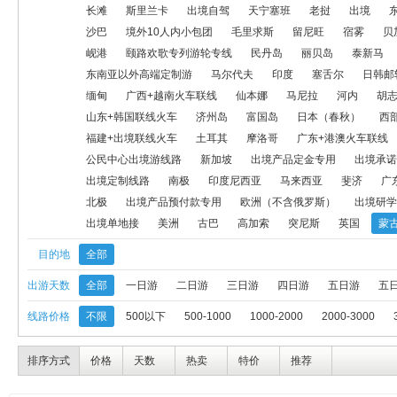
广西+越南火车联线
仙本娜
马尼拉
河内
胡志明
海岛
长滩
斯里兰卡
出境自驾
天宁塞班
老挝
出境
沙巴
境外10人内小包团
毛里求斯
留尼旺
宿雾
贝
日本（春秋）
西部航日本
菲律宾
福建+出境联线飞机
福
岘港
颐路欢歌专列游轮专线
民丹岛
丽贝岛
泰新马
东南亚以外高端定制游
马尔代夫
印度
塞舌尔
日韩邮
转团专用出境线路
公民中心出境游线路
新加坡
出境产品定
缅甸
广西+越南火车联线
仙本娜
马尼拉
河内
胡
印度尼西亚
马来西亚
斐济
广东+港澳连线
泰国、日本定
山东+韩国联线火车
济州岛
富国岛
日本（春秋）
西
福建+出境联线火车
土耳其
摩洛哥
广东+港澳火车联线
出境研学游
中美洲
版纳+老挝连线
塞班
出境单地接
公民中心出境游线路
新加坡
出境产品定金专用
出境承诺
出境定制线路
南极
印度尼西亚
马来西亚
斐济
广
北极
出境产品预付款专用
欧洲（不含俄罗斯）
出境研学
出境单地接
美洲
古巴
高加索
突尼斯
英国
蒙
目的地
全部
出游天数
全部
一日游
二日游
三日游
四日游
五日游
五
线路价格
不限
500以下
500-1000
1000-2000
2000-3000
排序方式
价格
天数
热卖
特价
推荐