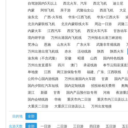
西安飞机
西安火车汽车
甘孜动车
甘南飞机
航空模拟产品
自驾游国内5天以上
西北火车、汽车
西北飞机
迪士尼
内蒙
阿坝飞机
亲子游
武隆仙女山
西昌飞机
大足
神龙架
万州出港国内火车线
康养线路
梵净山
恩施
山
渝东北
广西-火车线
华东+江西飞机
华东+江西火车
北京内蒙联线飞机
北京内蒙联线火车
周边一日游
武隆二
万州出港出境飞机线
赤水
活动线路
陕西
陕西火车
自
内蒙火车
江西汽车
西安飞机
西安火车汽车
甘孜动车
境内研学游
万州出港国内飞机线
万州报名出港三峡游轮
梵净山
恩施
山东火车
广东火车
武隆非常规线路
户外大巴
万州出发直通车
四川
澳门
承诺线路
奉节云
万州出港出境飞机线
赤水
活动线路
陕西
陕西火车
渝东南（不含武隆）
安徽
昭通
山西
国内特色线路
两江游保险专用
福建、广东、江西联线
周边一、二日游
转
万州出发直通车
四川
澳门
承诺线路
奉节云阳巫溪直
单地接
江西
两江游保险专用
福建、广东、江西联线
国内产品定金专用
华北
旅居康养
国内夕阳红汽车短线
国
公民中心国内游线路
万州出港国内火车团
甘肃
国内产品
海陵岛
湛江
新疆
甘青
国内产品预付款专用
河南
国内夕阳红汽车短线
国内定制线路
招投标相关费用
奥陶
湛江
新疆
甘青
国内产品预付款专用
河南
夜游重
重庆市内二日游
重庆市内三日及以上
赤水一日游
大重庆一
国内会销线路
华南
重庆市内二日游
重庆市内三日及以上
大重庆二日游
大重庆三日游及以上
万州出发地接
目的地
全部
出游天数
全部
一日游
二日游
三日游
四日游
五日游
五