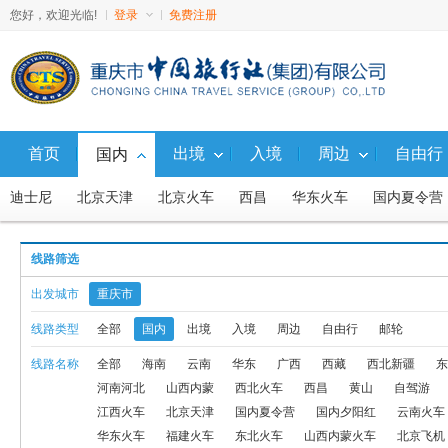
您好，欢迎光临!
登录
免费注册
首页
出境
入境
周边
自由行
国内
迪士尼
北京天津
北京火车
西昌
华东火车
国内夏令营
广西
西藏
西北新疆
东北
山东
福建
广东
湖南
线路筛选
西藏火车
避暑游
直通车
福建火车
东北火车
山西内蒙
出发城市
重庆市
西北火车、汽车
西北飞机
国内
东北飞机
东北火车、汽车
线路类型
全部
国内
出境
入境
周边
自由行
邮轮
线路名称
全部
海南
云南
华东
广西
西藏
西北新疆
东
九寨动车
国内10人内小包团
西沙
渝东北
广西-火车线
河南河北
山西内蒙
西北火车
西昌
黄山
自驾游
国内G5航线产品
北京内蒙联线飞机
北京内蒙联线火车
周边
江西火车
北京天津
国内夏令营
国内夕阳红
云南火车
华东火车
福建火车
东北火车
山西内蒙火车
北京飞机