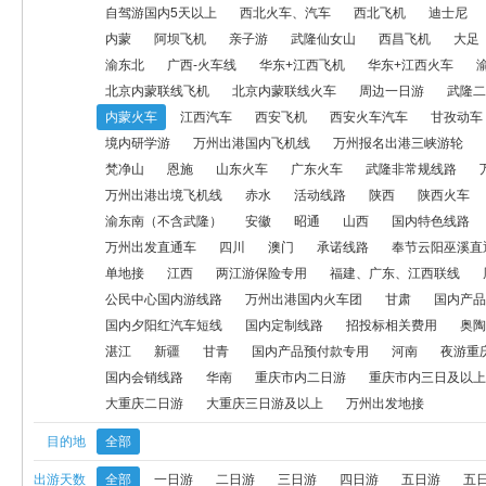
自驾游国内5天以上
西北火车、汽车
西北飞机
迪士尼
内蒙
阿坝飞机
亲子游
武隆仙女山
西昌飞机
大足
西安火车汽车
甘孜动车
甘南飞机
航空模拟产品
研学旅游
渝东北
广西-火车线
华东+江西飞机
华东+江西火车
北京内蒙联线飞机
北京内蒙联线火车
周边一日游
武隆二
万州出港国内火车线
康养线路
梵净山
恩施
山东火车
内蒙火车
江西汽车
西安飞机
西安火车汽车
甘孜动车
万州出港出境飞机线
赤水
活动线路
陕西
陕西火车
自
境内研学游
万州出港国内飞机线
万州报名出港三峡游轮
梵净山
恩施
山东火车
广东火车
武隆非常规线路
昭通
山西
国内特色线路
四川（除九寨沟汽车）
户外大巴
万州出港出境飞机线
赤水
活动线路
陕西
陕西火车
渝东南（不含武隆）
安徽
昭通
山西
国内特色线路
会务线路
户外
奥陶纪
单地接
江西
两江游保险专用
万州出发直通车
四川
澳门
承诺线路
奉节云阳巫溪直
单地接
江西
两江游保险专用
福建、广东、江西联线
公民中心国内游线路
万州出港国内火车团
甘肃
国内产品定
公民中心国内游线路
万州出港国内火车团
甘肃
国内产品
招投标相关费用
奥陶纪一日游
奥陶纪二日及以上游
海陵岛
国内夕阳红汽车短线
国内定制线路
招投标相关费用
奥陶
湛江
新疆
甘青
国内产品预付款专用
河南
夜游重
大足一日游
周边康养
河北
西安
国内会销线路
华南
国内会销线路
华南
重庆市内二日游
重庆市内三日及以上
大重庆二日游
大重庆三日游及以上
万州出发地接
大重庆二日游
大重庆三日游及以上
万州出发地接
目的地
全部
出游天数
全部
一日游
二日游
三日游
四日游
五日游
五