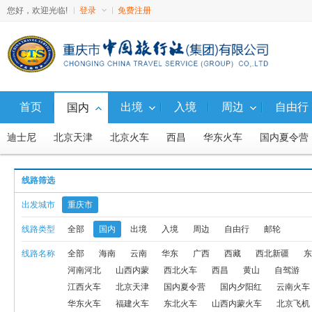
您好，欢迎光临!
登录
免费注册
首页
出境
入境
周边
自由行
国内
迪士尼
北京天津
北京火车
西昌
华东火车
国内夏令营
广西
西藏
西北新疆
东北
山东
福建
广东
湖南
线路筛选
西藏火车
避暑游
直通车
福建火车
东北火车
山西内蒙
出发城市
重庆市
西北火车、汽车
西北飞机
国内
东北飞机
东北火车、汽车
线路类型
全部
国内
出境
入境
周边
自由行
邮轮
线路名称
全部
海南
云南
华东
广西
西藏
西北新疆
东
九寨动车
国内10人内小包团
西沙
渝东北
广西-火车线
河南河北
山西内蒙
西北火车
西昌
黄山
自驾游
国内G5航线产品
北京内蒙联线飞机
北京内蒙联线火车
周边
江西火车
北京天津
国内夏令营
国内夕阳红
云南火车
华东火车
福建火车
东北火车
山西内蒙火车
北京飞机