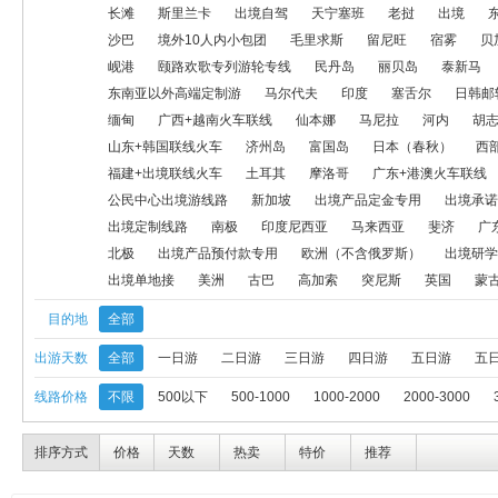
兰卡威
东南亚以外高端定制游
马尔代夫
印度
塞舌尔
长滩
斯里兰卡
出境自驾
天宁塞班
老挝
出境
沙巴
境外10人内小包团
毛里求斯
留尼旺
宿雾
贝
广西+越南火车联线
仙本娜
马尼拉
河内
胡志明
海岛
岘港
颐路欢歌专列游轮专线
民丹岛
丽贝岛
泰新马
东南亚以外高端定制游
马尔代夫
印度
塞舌尔
日韩邮
日本（春秋）
西部航日本
菲律宾
福建+出境联线飞机
福
缅甸
广西+越南火车联线
仙本娜
马尼拉
河内
胡
转团专用出境线路
公民中心出境游线路
新加坡
出境产品定
山东+韩国联线火车
济州岛
富国岛
日本（春秋）
西
福建+出境联线火车
土耳其
摩洛哥
广东+港澳火车联线
印度尼西亚
马来西亚
斐济
广东+港澳连线
泰国、日本定
公民中心出境游线路
新加坡
出境产品定金专用
出境承诺
出境定制线路
南极
印度尼西亚
马来西亚
斐济
广
出境研学游
中美洲
版纳+老挝连线
塞班
出境单地接
北极
出境产品预付款专用
欧洲（不含俄罗斯）
出境研学
出境单地接
美洲
古巴
高加索
突尼斯
英国
蒙
目的地
全部
出游天数
全部
一日游
二日游
三日游
四日游
五日游
五
线路价格
不限
500以下
500-1000
1000-2000
2000-3000
排序方式
价格
天数
热卖
特价
推荐