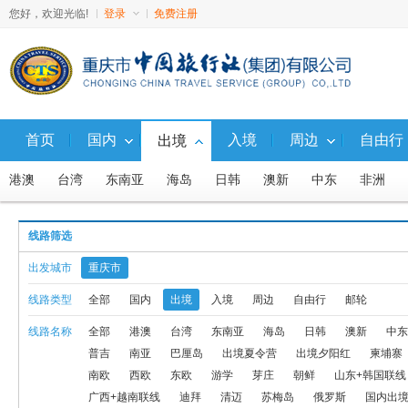
您好，欢迎光临!
登录
免费注册
首页
国内
入境
周边
自由行
出境
港澳
台湾
东南亚
海岛
日韩
澳新
中东
非洲
出境夕阳红
柬埔寨
出境自由行
日本
韩国
北欧
南
线路筛选
东北+俄罗斯联线
东北+朝鲜联线
广西+越南联线
迪拜
清
出发城市
重庆市
线路类型
全部
国内
出境
入境
周边
自由行
邮轮
线路名称
全部
港澳
台湾
东南亚
海岛
日韩
澳新
中东
斯里兰卡
出境自驾
天宁塞班
老挝
出境
东南亚海岛自
普吉
南亚
巴厘岛
出境夏令营
出境夕阳红
柬埔寨
留尼旺
宿雾
贝加尔湖及联线产品
新疆+俄罗斯联线
岘港
南欧
西欧
东欧
游学
芽庄
朝鲜
山东+韩国联线
广西+越南联线
迪拜
清迈
苏梅岛
俄罗斯
国内出