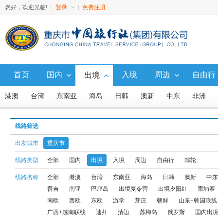
您好，欢迎光临!
登录
免费注册
首页
国内
入境
周边
自由行
出境
港澳
台湾
东南亚
海岛
日韩
澳新
中东
非洲
出境夕阳红
柬埔寨
出境自由行
日本
韩国
北欧
南
线路筛选
东北+俄罗斯联线
东北+朝鲜联线
广西+越南联线
迪拜
清
出发城市
重庆市
长滩
斯里兰卡
出境自驾
天宁塞班
老挝
出境
东南
线路类型
全部
国内
出境
入境
周边
自由行
邮轮
线路名称
全部
港澳
台湾
东南亚
海岛
日韩
澳新
中东
留尼旺
宿雾
贝加尔湖及联线产品
新疆+俄罗斯联线
岘港
普吉
南亚
巴厘岛
出境夏令营
出境夕阳红
柬埔寨
兰卡威
东南亚以外高端定制游
马尔代夫
印度
塞舌尔
南欧
西欧
东欧
游学
芽庄
朝鲜
山东+韩国联线
广西+越南联线
迪拜
清迈
苏梅岛
俄罗斯
国内出