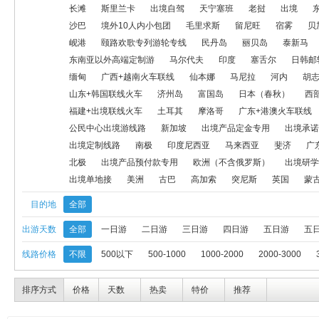
广西+越南火车联线
仙本娜
马尼拉
河内
胡志明
海岛
长滩
斯里兰卡
出境自驾
天宁塞班
老挝
出境
沙巴
境外10人内小包团
毛里求斯
留尼旺
宿雾
贝
日本（春秋）
西部航日本
菲律宾
福建+出境联线飞机
福
岘港
颐路欢歌专列游轮专线
民丹岛
丽贝岛
泰新马
东南亚以外高端定制游
马尔代夫
印度
塞舌尔
日韩邮
转团专用出境线路
公民中心出境游线路
新加坡
出境产品定
缅甸
广西+越南火车联线
仙本娜
马尼拉
河内
胡
印度尼西亚
马来西亚
斐济
广东+港澳连线
泰国、日本定
山东+韩国联线火车
济州岛
富国岛
日本（春秋）
西
福建+出境联线火车
土耳其
摩洛哥
广东+港澳火车联线
出境研学游
中美洲
版纳+老挝连线
塞班
出境单地接
公民中心出境游线路
新加坡
出境产品定金专用
出境承诺
出境定制线路
南极
印度尼西亚
马来西亚
斐济
广
北极
出境产品预付款专用
欧洲（不含俄罗斯）
出境研学
出境单地接
美洲
古巴
高加索
突尼斯
英国
蒙
目的地
全部
出游天数
全部
一日游
二日游
三日游
四日游
五日游
五
线路价格
不限
500以下
500-1000
1000-2000
2000-3000
排序方式
价格
天数
热卖
特价
推荐