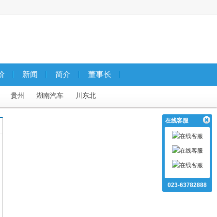
价
新闻
简介
董事长
贵州
湖南汽车
川东北
路
重庆市内二、三日游
在线客服
023-63782888