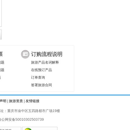
票
订购流程说明
问题
旅游产品名词解释
问题
在线预订产品
题
订单查询
签署旅游合同
声明
|
旅游资质
|
友情链接
址：重庆市渝中区五四路都市广场19楼
渝公网安备50010302503739