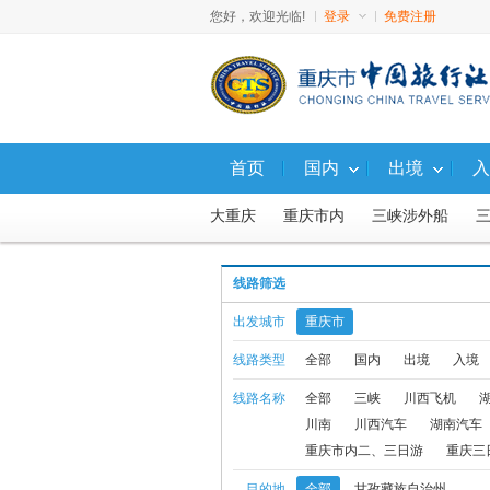
您好，欢迎光临!
登录
免费注册
首页
国内
出境
入
大重庆
重庆市内
三峡涉外船
线路筛选
重庆三日以上线路
出发城市
重庆市
线路类型
全部
国内
出境
入境
线路名称
全部
三峡
川西飞机
川南
川西汽车
湖南汽车
重庆市内二、三日游
重庆三
目的地
全部
甘孜藏族自治州