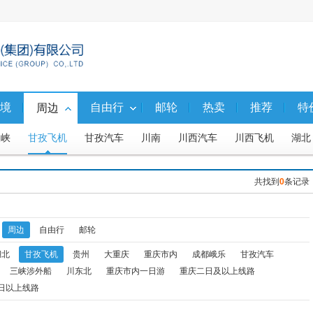
境
自由行
邮轮
热卖
推荐
特
周边
三峡
甘孜飞机
甘孜汽车
川南
川西汽车
川西飞机
湖北
成都峨乐
重庆市内一日游
重庆二日及以上线
共找到
0
条记录
周边
自由行
邮轮
湖北
甘孜飞机
贵州
大重庆
重庆市内
成都峨乐
甘孜汽车
三峡涉外船
川东北
重庆市内一日游
重庆二日及以上线路
日以上线路