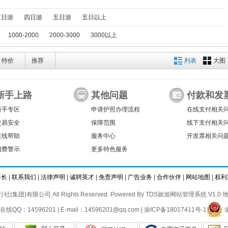
三日游
四日游
五日游
五日以上
1000-2000
2000-3000
3000以上
特价
推荐
列表
大图
新手上路
其他问题
付款和发
新手专区
申请护照办理流程
在线支付相关
交易安全
保障范围
线下支付相关
在线帮助
服务中心
开发票相关问
消费警示
更多特色服务
事长
|
联系我们
|
法律声明
|
诚聘英才
|
免责声明
|
广告业务
|
合作伙伴
|
网站地图
|
权利
社(集团)有限公司 All Rights Reserved. Powered By
TDS旅游网站管理系统 V1.0
地
在线QQ：14596201 | E-mail：14596201@qq.com |
渝ICP备18017411号-1