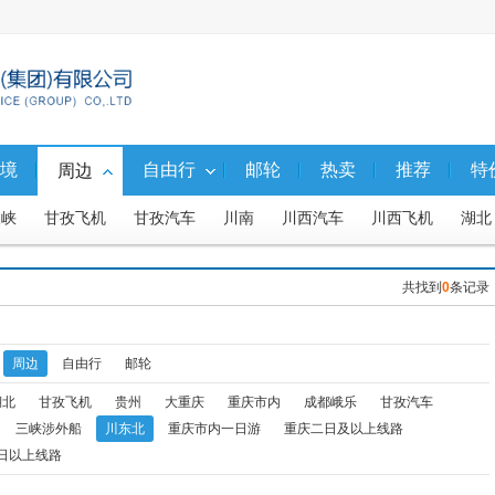
境
自由行
邮轮
热卖
推荐
特
周边
三峡
甘孜飞机
甘孜汽车
川南
川西汽车
川西飞机
湖北
日及以上线路
重庆市内二、三日游
重庆三日以上线路
共找到
0
条记录
周边
自由行
邮轮
湖北
甘孜飞机
贵州
大重庆
重庆市内
成都峨乐
甘孜汽车
三峡涉外船
川东北
重庆市内一日游
重庆二日及以上线路
日以上线路