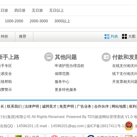
三日游
四日游
五日游
五日以上
1000-2000
2000-3000
3000以上
特价
推荐
列表
大图
新手上路
其他问题
付款和发
新手专区
申请护照办理流程
在线支付相关
交易安全
保障范围
线下支付相关
在线帮助
服务中心
开发票相关问
消费警示
更多特色服务
事长
|
联系我们
|
法律声明
|
诚聘英才
|
免责声明
|
广告业务
|
合作伙伴
|
网站地图
|
权利
社(集团)有限公司 All Rights Reserved. Powered By
TDS旅游网站管理系统 V1.0
地
在线QQ：14596201 | E-mail：14596201@qq.com |
渝ICP备18017411号-1