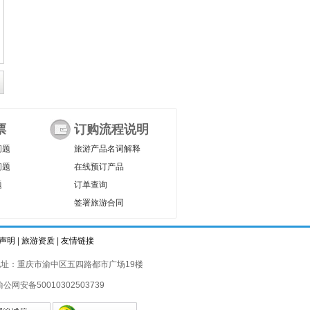
票
订购流程说明
问题
旅游产品名词解释
问题
在线预订产品
题
订单查询
签署旅游合同
声明
|
旅游资质
|
友情链接
址：重庆市渝中区五四路都市广场19楼
渝公网安备50010302503739