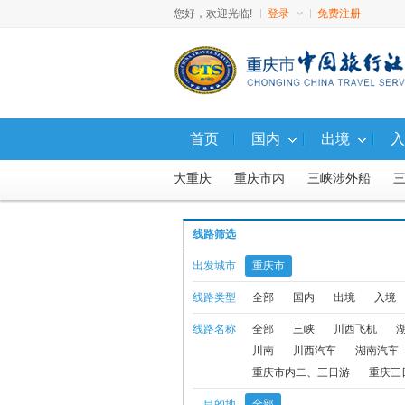
您好，欢迎光临!
登录
免费注册
首页
国内
出境
入
大重庆
重庆市内
三峡涉外船
成都峨乐
重庆市内一日游
重庆二
线路筛选
出发城市
重庆市
线路类型
全部
国内
出境
入境
线路名称
全部
三峡
川西飞机
川南
川西汽车
湖南汽车
重庆市内二、三日游
重庆三
目的地
全部