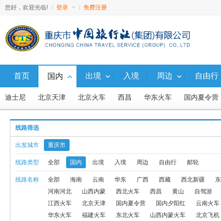
您好，欢迎光临!
登录
免费注册
首页
出境
入境
周边
自由行
国内
迪士尼
北京天津
北京火车
西昌
华东火车
国内夏令营
广西
西藏
西北新疆
东北
山东
福建
广东
湖南
线路筛选
西藏火车
避暑游
直通车
福建火车
东北火车
山西内蒙
出发城市
重庆市
西北火车、汽车
西北飞机
国内
东北飞机
东北火车、汽车
线路类型
全部
国内
出境
入境
周边
自由行
邮轮
线路名称
全部
海南
云南
华东
广西
西藏
西北新疆
东
九寨动车
国内10人内小包团
西沙
渝东北
广西-火车线
河南河北
山西内蒙
西北火车
西昌
黄山
自驾游
国内G5航线产品
北京内蒙联线飞机
北京内蒙联线火车
周边
江西火车
北京天津
国内夏令营
国内夕阳红
云南火车
华东火车
福建火车
东北火车
山西内蒙火车
北京飞机