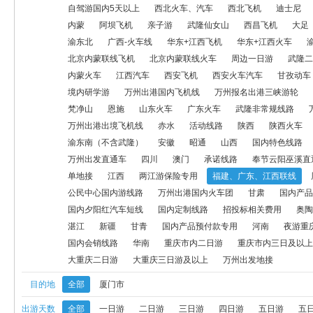
西安飞机
西安火车汽车
甘孜动车
甘南飞机
航空模拟产品
自驾游国内5天以上
西北火车、汽车
西北飞机
迪士尼
内蒙
阿坝飞机
亲子游
武隆仙女山
西昌飞机
大足
神龙架
万州出港国内火车线
康养线路
梵净山
恩施
山
渝东北
广西-火车线
华东+江西飞机
华东+江西火车
北京内蒙联线飞机
北京内蒙联线火车
周边一日游
武隆二
万州出港出境飞机线
赤水
活动线路
陕西
陕西火车
自
内蒙火车
江西汽车
西安飞机
西安火车汽车
甘孜动车
昭通
山西
国内特色线路
四川（除九寨沟汽车）
户外大巴
境内研学游
万州出港国内飞机线
万州报名出港三峡游轮
梵净山
恩施
山东火车
广东火车
武隆非常规线路
会务线路
户外
奥陶纪
单地接
江西
两江游保险专用
万州出港出境飞机线
赤水
活动线路
陕西
陕西火车
渝东南（不含武隆）
安徽
昭通
山西
国内特色线路
万州出发直通车
四川
澳门
承诺线路
奉节云阳巫溪直
单地接
江西
两江游保险专用
福建、广东、江西联线
甘肃
国内产品定金专用
华北
旅居康养
国内夕阳红汽车短
公民中心国内游线路
万州出港国内火车团
甘肃
国内产品
奥陶纪二日及以上游
海陵岛
湛江
新疆
甘青
国内产品
国内夕阳红汽车短线
国内定制线路
招投标相关费用
奥陶
湛江
新疆
甘青
国内产品预付款专用
河南
夜游重
国内会销线路
华南
重庆市内二日游
重庆市内三日及以上
国内会销线路
华南
重庆市内二日游
重庆市内三日及以上
大重庆二日游
大重庆三日游及以上
万州出发地接
万州出发地接
目的地
全部
厦门市
出游天数
全部
一日游
二日游
三日游
四日游
五日游
五